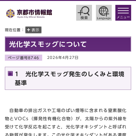
toggle
navigat
メニュー
現在位置：
表示
光化学スモッグについて
2026年4月27日
ページ番号8746
1 光化学スモッグ発生のしくみと環境
基準
自動車の排出ガスや工場のばい煙等に含まれる窒素酸化
物とVOCs（揮発性有機化合物）が，太陽からの紫外線を
受けて化学反応を起こすと，光化学オキシダントと呼ばれ
る物質が発生します。この光化学オキシダントがある濃度