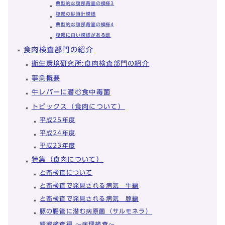
典型的な腹部背面の模様3
腹部の砂時計模様
典型的な腹部背面の模様4
腹部に白い模様がある雌
食肉検査部門の紹介
衛生環境研究所:食肉検査部門の紹介
事業概要
牛レバーに潜む食中毒菌
トピックス（食肉について）
平成25年度
平成24年度
平成23年度
特集（食肉について）
と畜検査について
と畜検査で発見される病気 牛編
と畜検査で発見される病気 豚編
豚の腸管に潜む病原菌（サルモネラ）
精密検査編 ～病理検査～