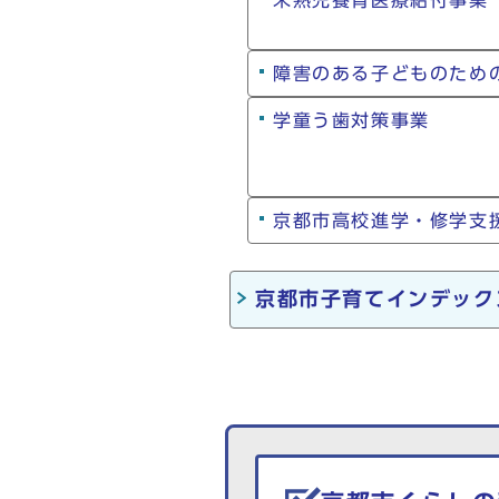
未熟児養育医療給付事業
障害のある子どものため
学童う歯対策事業
京都市高校進学・修学支
京都市子育てインデック
生活情報を探す