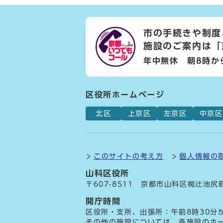
市の手続きや制度
施設のご案内は
「
年中無休 朝8時か
区役所ホームページ
北区
上京区
左京区
中京区
このサイトの考え方
個人情報の
山科区役所
〒607-8511 京都市山科区椥辻池尻
開庁時間
区役所・支所、出張所：午前8時30分
その他の施設については、各施設のホ