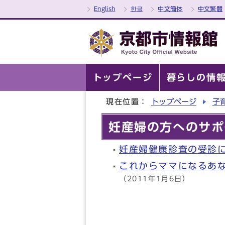
English
한글
中文簡体
中文繁體
トップページ
暮らしの情
現在位置：
トップページ
子
妊産婦の方へのサポ
妊産婦健康診査の受診
これからママになるあ
（2011年1月6日）