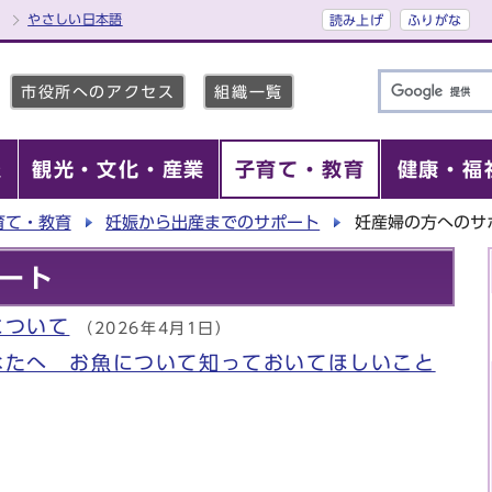
やさしい日本語
読み上げ
ふりがな
市役所へのアクセス
組織一覧
報
観光・文化・産業
子育て・教育
健康・福
育て・教育
妊娠から出産までのサポート
妊産婦の方へのサ
ート
について
（2026年4月1日）
なたへ お魚について知っておいてほしいこと