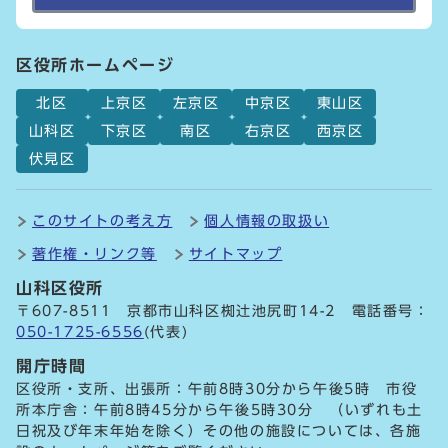
区役所ホームページ
北区
上京区
左京区
中京区
東山区
山科区
下京区
南区
右京区
西京区
伏見区
このサイトの考え方
個人情報の取扱い
著作権・リンク等
サイトマップ
山科区役所
〒607-8511 京都市山科区椥辻池尻町14-2 電話番号：
050-1725-6556
(代表)
開庁時間
区役所・支所、出張所：午前8時30分から午後5時 市役
所本庁舎：午前8時45分から午後5時30分 （いずれも土
日祝及び年末年始を除く）その他の施設については、各施