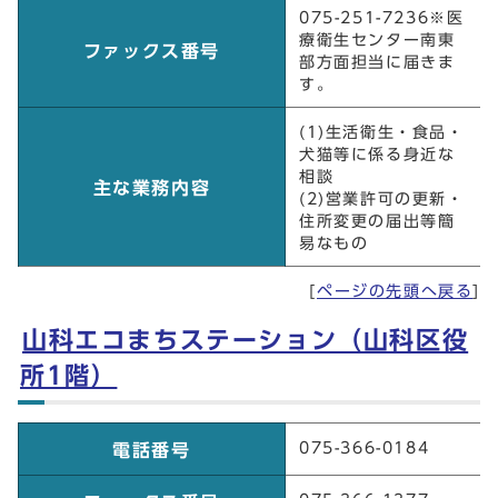
075-251-7236※医
療衛生センター南東
ファックス番号
部方面担当に届きま
す。
(1)生活衛生・食品・
犬猫等に係る身近な
相談
主な業務内容
(2)営業許可の更新・
住所変更の届出等簡
易なもの
[
ページの先頭へ戻る
]
山科エコまちステーション（山科区役
所1階）
山科エコまちステーション（山科区役所1階）
075-366-0184
電話番号