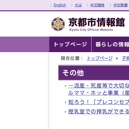
English
한글
中文簡体
中文繁體
トップページ
暮らしの情
現在位置：
トップページ
子
その他
～流産・死産等で大切
ルママ・ホッと事業（
知ろう！「プレコンセ
授乳室での搾乳ができ