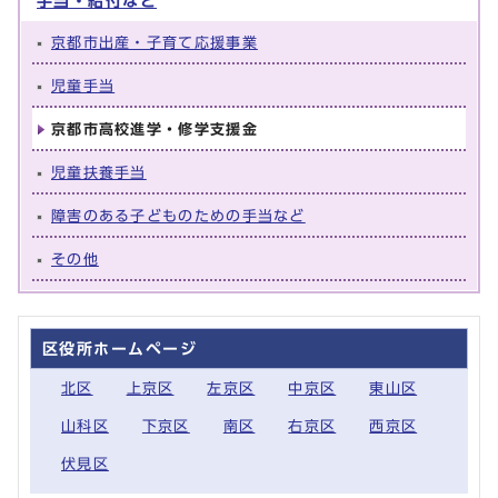
手当・給付など
京都市出産・子育て応援事業
児童手当
京都市高校進学・修学支援金
児童扶養手当
障害のある子どものための手当など
その他
区役所ホームページ
北区
上京区
左京区
中京区
東山区
山科区
下京区
南区
右京区
西京区
伏見区