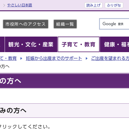
やさしい日本語
読み上げ
ふりがな
市役所へのアクセス
組織一覧
報
観光・文化・産業
子育て・教育
健康・福
て・教育
妊娠から出産までのサポート
ご出産を望まれる
の方へ
の方へ
みの方へ
リックしてください。