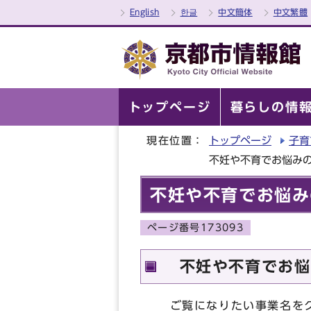
English
한글
中文簡体
中文繁體
トップページ
暮らしの情
現在位置：
トップページ
子育
不妊や不育でお悩み
不妊や不育でお悩み
ページ番号173093
不妊や不育でお悩
ご覧になりたい事業名をク