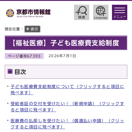
toggle
navigat
メニュー
現在位置：
表示
【福祉医療】子ども医療費支給制度
2026年7月1日
ページ番号67393
目次
子ども医療費支給制度について（クリックすると項目に
飛べます）
受給者証の交付を受けたい！（新規申請）（クリックす
ると項目に飛べます）
医療費の払戻しを受けたい！（償還払い申請）（クリッ
クすると項目に飛べます）