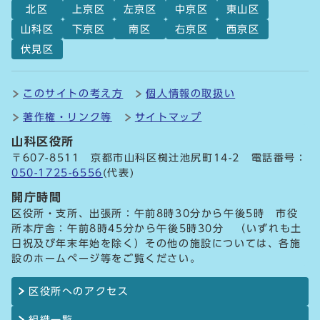
北区
上京区
左京区
中京区
東山区
山科区
下京区
南区
右京区
西京区
伏見区
このサイトの考え方
個人情報の取扱い
著作権・リンク等
サイトマップ
山科区役所
〒607-8511 京都市山科区椥辻池尻町14-2 電話番号：
050-1725-6556
(代表)
開庁時間
区役所・支所、出張所：午前8時30分から午後5時 市役
所本庁舎：午前8時45分から午後5時30分 （いずれも土
日祝及び年末年始を除く）その他の施設については、各施
設のホームページ等をご覧ください。
区役所へのアクセス
組織一覧