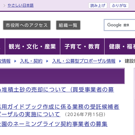
やさしい日本語
読み上げ
ふりがな
市役所へのアクセス
組織一覧
報
観光・文化・産業
子育て・教育
健康・福
政情報
入札・契約
入札・公募型プロポーザル情報
建設
る堆積土砂の売却について（買受事業者の募
活用ガイドブック作成に係る業務の受託候補者
ポーザルの実施について
（2026年7月15日）
公園のネーミングライツ契約事業者の募集