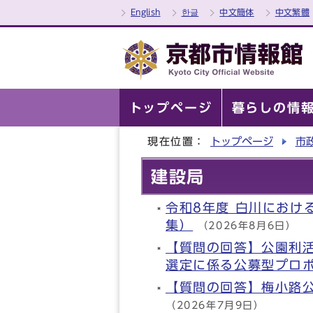
English
한글
中文簡体
中文繁體
トップページ
暮らしの情
現在位置：
トップページ
市
建設局
令和8年度 白川におけ
集）
（2026年8月6日）
【質問の回答】公園利
選定に係る公募型プロ
【質問の回答】梅小路
（2026年7月9日）