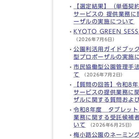
【選定結果】（単価契約
サービスの 提供業務
ーザルの実施について
KYOTO GREEN 
（2026年7月6日）
公園利活用ガイドブッ
型プロポーザルの実施
市民協働型公園管理手
て
（2026年7月2日）
【質問の回答】令和8年
サービスの提供業務に
ザルに関する質問およ
令和8年度 タブレット
業務に関する受託候補
いて
（2026年6月25日）
梅小路公園のネーミン