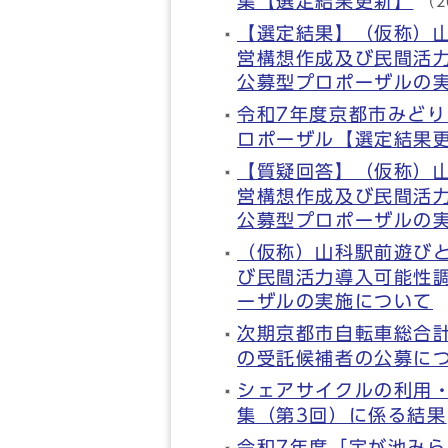
集【選定結果更新】
（2
【選定結果】（仮称）
営構想作成及び民間活
公募型プロポーザルの
令和7年度京都市みど
ロポーザル【選定結果
【質疑回答】（仮称）
営構想作成及び民間活
公募型プロポーザルの
（仮称）山科駅前遊び
び民間活力導入可能性
ーザルの実施について
次期京都市自転車総合
の受託候補者の公募に
シェアサイクルの利用
集（第3回）に係る結果
令和7年度「宝が池み