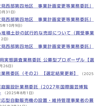
伏見西部第四地区 事業計画変更等業務委託」
10月31日）
伏見西部第四地区 事業計画変更等業務委託」
25年10月9日）
る堆積土砂の試行的な売却について（買受事業
月2日）
伏見西部第四地区 事業計画変更等業務委託」
用実態調査業務委託 公募型プロポーザル【選
9月26日）
業業務委託（その2）【選定結果更新】
（2025
庭園設計業務委託（2027年国際園芸博覧
ル
（2025年8月1日）
対応型自動販売機の設置・維持管理事業者の募