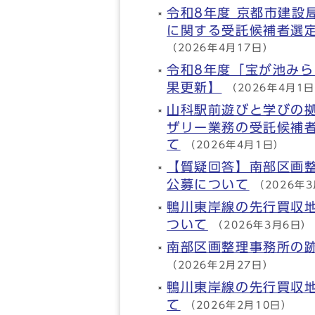
令和8年度 京都市建設
に関する受託候補者選
（2026年4月17日）
令和8年度「宝が池み
果更新】
（2026年4月1
山科駅前遊びと学びの
ザリー業務の受託候補
て
（2026年4月1日）
【質疑回答】南部区画
公募について
（2026年
鴨川東岸線の先行買収
ついて
（2026年3月6日）
南部区画整理事務所の
（2026年2月27日）
鴨川東岸線の先行買収
て
（2026年2月10日）