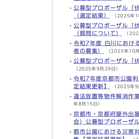
公募型プロポーザル「
（選定結果）
（2025年
公募型プロポーザル「
（質問について）
（20
令和7年度 白川におけ
者の募集）
（2025年10
公募型プロポーザル「
（2025年9月29日）
令和7年度京都市公園利
定結果更新】
（2025年
違法放置等物件解消作
年8月15日）
京都市・京都府屋外出展
会）公募型プロポーザ
都市公園における災害