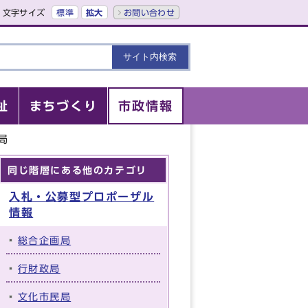
文字サイズ
標準
拡大
お問い合わせ
祉
まちづくり
市政情報
局
同じ階層にある他のカテゴリ
入札・公募型プロポーザル
情報
総合企画局
行財政局
文化市民局