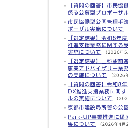
【質問の回答】市民協
係る公募型プロポーザ
市民協働型公園管理手
ポーザル実施について
【選定結果】令和8年度
推進支援業務に関する
実施について
（2026年
【選定結果】山科駅前
事業アドバイザリー業
の実施について
（2026
【質問の回答】令和8年
DX推進支援業務に関
ルの実施について
（20
京都市建設局所管の公
Park-UP事業推進
果について
（2026年4月