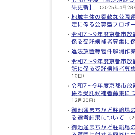
果更新】
（2025年4月2
地域主体の柔軟な公園
定に係る公募型プロポ
令和7～9年度京都市
係る受託候補者募集に
違法放置等物件解消作
令和7～9年度京都市
託に係る受託候補者募
10日）
令和7～9年度京都市
係る受託候補者募集に
12月20日）
御池通まちかど駐輪場
る選考結果について
（2
御池通まちかど駐輪場
る質問に対する回答に