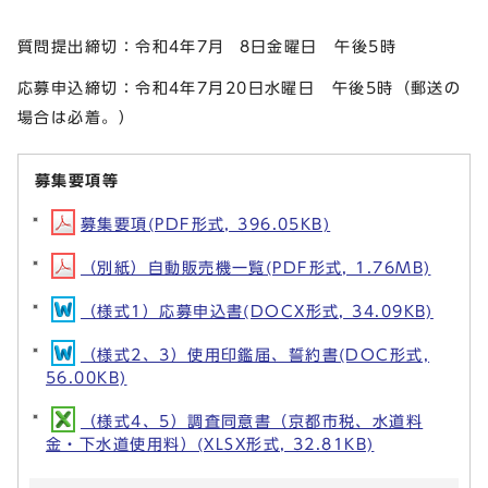
質問提出締切：令和4年7月 8日金曜日 午後5時
応募申込締切：令和4年7月20日水曜日 午後5時（郵送の
場合は必着。）
募集要項等
募集要項(PDF形式, 396.05KB)
（別紙）自動販売機一覧(PDF形式, 1.76MB)
（様式1）応募申込書(DOCX形式, 34.09KB)
（様式2、3）使用印鑑届、誓約書(DOC形式,
56.00KB)
（様式4、5）調査同意書（京都市税、水道料
金・下水道使用料）(XLSX形式, 32.81KB)