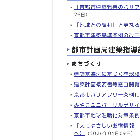
「京都市建築物等のバリ
26日）
「地域との調和」と更な
京都市建築基準条例の改
都市計画局建築指導
まちづくり
建築基準法に基づく確認
建築計画概要書等窓口閲
京都市バリアフリー条例
みやこユニバーサルデザ
京都市地球温暖化対策条
「人にやさしいお宿情報
へ）
（2026年04月09日）