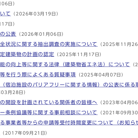
月06日）
ついて
（2026年03月19日）
月17日）
等の公表
（2026年01月06日）
保全状況に関する抽出調査の実施について
（2025年11月2
特定建築物の計画の認定
（2025年11月17日）
性能の向上等に関する法律（建築物省エネ法）について
（2
務等を行う際によくある質疑事項
（2025年04月07日）
」（宿泊施設のバリアフリーに関する情報）の公表に係る
年03月28日）
設の開設を計画されている関係者の皆様へ
（2023年04月0
リー条例協議等に関する事前相談について
（2021年09月3
ける事業者等からの申請等受付時間変更について（お知ら
せ
（2017年09月21日）