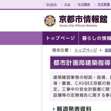
English
한글
中文簡体
中文繁體
トップページ
暮らしの情
現在位置：
トップページ
組
都市計画局建築指導
建築確認事務の相談・指導、
導・審査、CASBEE京都
定、工事中の安全計画書に関
設備等の定期報告に関する事
報道発表資料