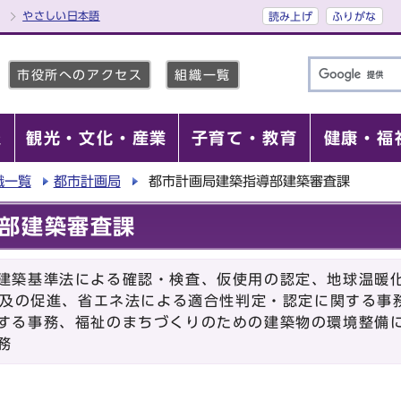
やさしい日本語
読み上げ
ふりがな
市役所へのアクセス
組織一覧
報
観光・文化・産業
子育て・教育
健康・福
織一覧
都市計画局
都市計画局建築指導部建築審査課
部建築審査課
建築基準法による確認・検査、仮使用の認定、地球温暖
の普及の促進、省エネ法による適合性判定・認定に関する事
する事務、福祉のまちづくりのための建築物の環境整備
務