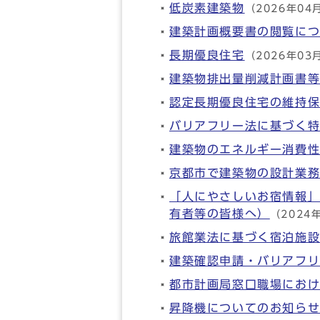
低炭素建築物
（2026年04
建築計画概要書の閲覧に
長期優良住宅
（2026年03
建築物排出量削減計画書
認定長期優良住宅の維持
バリアフリー法に基づく
建築物のエネルギー消費
京都市で建築物の設計業
「人にやさしいお宿情報
有者等の皆様へ）
（2024
旅館業法に基づく宿泊施
建築確認申請・バリアフ
都市計画局窓口職場にお
昇降機についてのお知ら