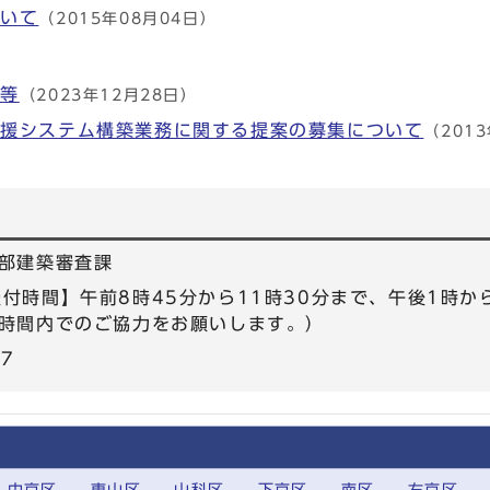
ついて
（2015年08月04日）
綱等
（2023年12月28日）
支援システム構築業務に関する提案の募集について
（201
部建築審査課
6 【受付時間】午前8時45分から11時30分まで、午後1時
時間内でのご協力をお願いします。）
57
中京区
東山区
山科区
下京区
南区
右京区