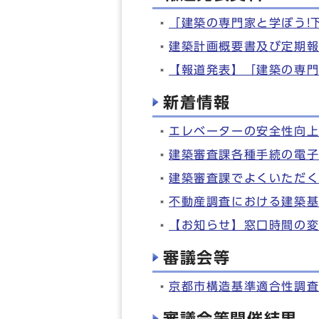
「建築の専門家と学ぼう!
建築計画概要書及び定期
【報道発表】「建築の専
新着情報
エレベーターの安全性向
建築審査課各種手続の電
建築審査課でよくいただ
不動産調査における建築
【お知らせ】窓口時間の
審議会等
京都市構造基準適合性調