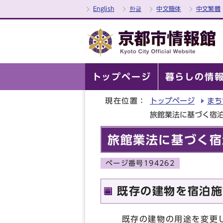
English
한글
中文簡体
中文繁體
トップページ
暮らしの情
現在位置：
トップページ
まち
旅館業法に基づく宿
旅館業法に基づく宿
ページ番号194262
既存の建物を宿泊施
既存の建物の用途を変更し