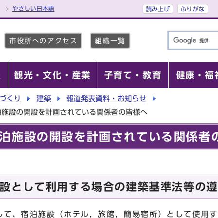
やさしい日本語
読み上げ
ふりがな
市役所へのアクセス
組織一覧
報
観光・文化・産業
子育て・教育
健康・福
づくり
建築
報道発表資料・お知らせ
泊施設の開設を計画されている関係者の皆様へ
泊施設の開設を計画されている関係者
設として利用する場合の建築基準法等の遵
て、宿泊施設（ホテル，旅館，簡易宿所）として使用す