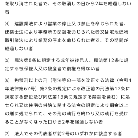
を取り消された者で、その取消しの日から2年を経過しない
者
⑷ 建設業法により営業の停止又は禁止を命じられた者、
建築士法により事務所の閉鎖を命じられた者又は宅地建物
取引業法により業務の停止を命じられた者で、その期間が
経過しない者
⑸ 民法第8条に規定する成年被後見人、民法第12条に規
定する被保佐人又は破産者で復権を得ない者
⑹ 拘禁刑以上の刑（刑法等の一部を改正する法律（令和4
年法律第67号）第2条の規定による改正前の刑法第12条に
規定する懲役及び同法第13条に規定する禁錮を含む）に処
せられ又は住宅の供給に関する法令の規定により罰金以上
の刑に処せられて、その刑の執行を終わり又は執行を受け
ることがなくなった日から2年を経過しない者
⑺ 法人でその代表者が前2号のいずれかに該当する者