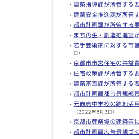
建築指導課が所管する
建築安全推進課が所管
都市計画課が所管する
まち再生・創造推進室
若手芸術家に対する市
日）
京都市市営住宅の共益
住宅政策課が所管する
建築審査課が所管する
都市計画局都市景観部
元向島中学校の跡地活
（2022年8月3日）
京都市葬祭場の建築等
都市計画局広告景観づ