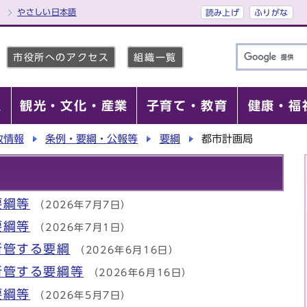
やさしい日本語
読み上げ
ふりがな
市役所へのアクセス
組織一覧
報
観光・文化・産業
子育て・教育
健康・福
政情報
条例・要綱・公報等
要綱
都市計画局
要綱等
（2026年7月7日）
要綱等
（2026年7月1日）
所管する要綱
（2026年6月16日）
所管する要綱等
（2026年6月16日）
要綱等
（2026年5月7日）