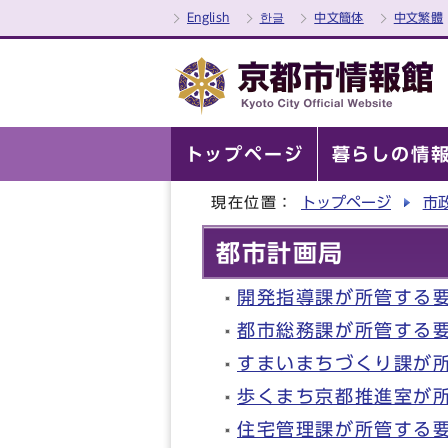
English
한글
中文簡体
中文繁體
トップページ
暮らしの情
現在位置：
トップページ
市
都市計画局
開発指導課が所管する
都市総務課が所管する
すまいまちづくり課が
歩くまち京都推進室が
住宅管理課が所管する