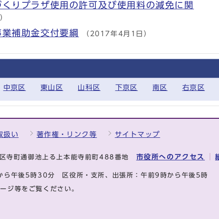
づくりプラザ使用の許可及び使用料の減免に関
日）
事業補助金交付要綱
（2017年4月1日）
中京区
東山区
山科区
下京区
南区
右京区
取扱い
著作権・リンク等
サイトマップ
市役所へのアクセス
中京区寺町通御池上る上本能寺前町488番地
から午後5時30分
区役所・支所、出張所：午前9時から午後5時
ページ等をご覧ください。
.