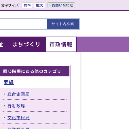
文字サイズ
標準
拡大
お問い合わせ
祉
まちづくり
市政情報
同じ階層にある他のカテゴリ
要綱
総合企画局
行財政局
文化市民局