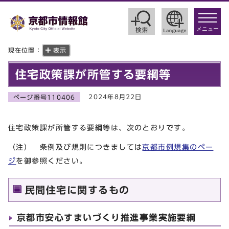
toggle
navigat
メニュー
現在位置：
表示
住宅政策課が所管する要綱等
2024年8月22日
ページ番号110406
住宅政策課が所管する要綱等は、次のとおりです。
（注） 条例及び規則につきましては
京都市例規集のペー
ジ
を御参照ください。
民間住宅に関するもの
京都市安心すまいづくり推進事業実施要綱