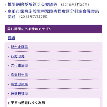
桃陽病院が所管する要綱等
（2018年8月20日）
京都市保育施設障害児障害程度区分判定会議実施
要領
（2018年7月30日）
同じ階層にある他のカテゴリ
要綱
総合企画局
行財政局
文化市民局
産業観光局
環境政策局
保健福祉局
子ども若者はぐくみ局