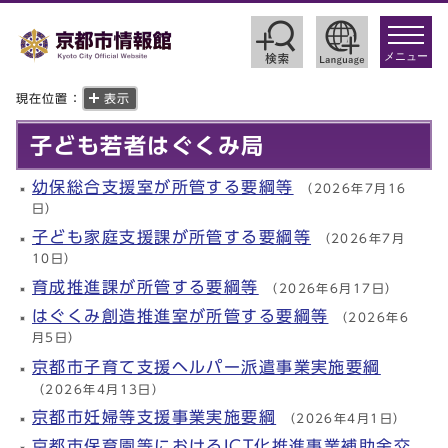
toggle
navigat
メニュー
現在位置：
表示
子ども若者はぐくみ局
幼保総合支援室が所管する要綱等
（2026年7月16
日）
子ども家庭支援課が所管する要綱等
（2026年7月
10日）
育成推進課が所管する要綱等
（2026年6月17日）
はぐくみ創造推進室が所管する要綱等
（2026年6
月5日）
京都市子育て支援ヘルパー派遣事業実施要綱
（2026年4月13日）
京都市妊婦等支援事業実施要綱
（2026年4月1日）
京都市保育園等におけるICT化推進事業補助金交