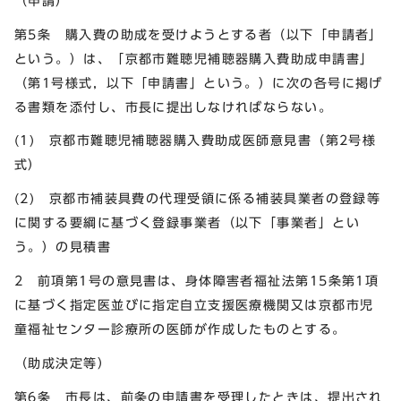
（申請）
第5条 購入費の助成を受けようとする者（以下「申請者」
という。）は、「京都市難聴児補聴器購入費助成申請書」
（第1号様式，以下「申請書」という。）に次の各号に掲げ
る書類を添付し、市長に提出しなければならない。
(1) 京都市難聴児補聴器購入費助成医師意見書（第2号様
式）
(2) 京都市補装具費の代理受領に係る補装具業者の登録等
に関する要綱に基づく登録事業者（以下「事業者」とい
う。）の見積書
2 前項第1号の意見書は、身体障害者福祉法第15条第1項
に基づく指定医並びに指定自立支援医療機関又は京都市児
童福祉センター診療所の医師が作成したものとする。
（助成決定等）
第6条 市長は、前条の申請書を受理したときは、提出され