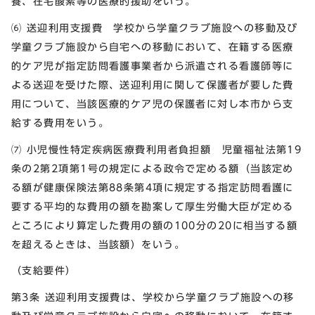
養、在宅酸素等の医療的援助をいう。
⑹ 送迎利用支援費 学校から学童クラブ施設への移動及び
学童クラブ施設から自宅への移動において、在籍する医療
的ケア児が指定訪問看護事業者から派遣される看護師等に
よる送迎を受けた際、送迎利用に関して保護者が要した費
用について、当該医療的ケア児の保護者に対し本市から支
給する費用をいう。
⑺ 小児慢性特定疾病医療費利用者負担額 児童福祉法第19
条の2第2項第1号の規定による政令で定める額（当該定め
る額が健康保険法第88条第4項に規定する指定訪問看護に
要する平均的な費用の額を勘案して厚生労働大臣が定める
ところにより算定した費用の額の100分の20に相当する額
を超えるときは、当該額）をいう。
（支給要件）
第3条 送迎利用支援費は、学校から学童クラブ施設への移