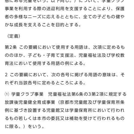
態にある児童をいう。以下同じ。）について、学童クラブ
事業を利用する際の送迎利用を支援することにより、保護
者の多様なニーズに応えるとともに、全ての子どもの健や
かな成長を支えることを目的とする。
（定義）
第2条 この要綱において使用する用語は、次項に定めるも
ののほか、子ども・子育て支援法、児童福祉法及び学校教
育法において使用する用語の例による。
2 この要綱において、次の各号に掲げる用語の意味は、そ
れぞれ当該各号に定めるところによる。
⑴ 学童クラブ事業 児童福祉法第6条の3第2項に規定する
放課後児童健全育成事業（京都市児童館及び学童保育所条
例に基づき設置する児童館又は学童保育所において行われ
るもの若しくは本市の委託又は補助を受けて行われるもの
に限る。）をいう。