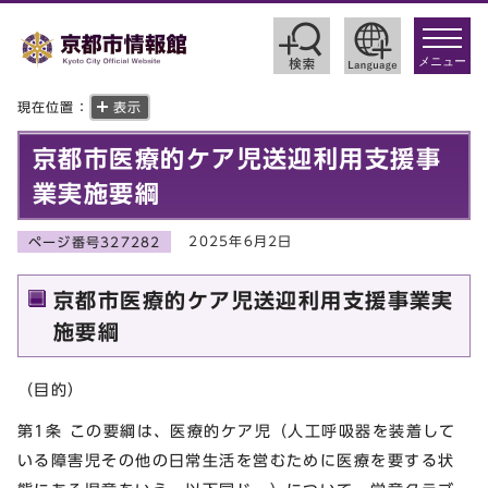
toggle
navigat
メニュー
現在位置：
表示
京都市医療的ケア児送迎利用支援事
業実施要綱
2025年6月2日
ページ番号327282
京都市医療的ケア児送迎利用支援事業実
施要綱
（目的）
第1条 この要綱は、医療的ケア児（人工呼吸器を装着して
いる障害児その他の日常生活を営むために医療を要する状