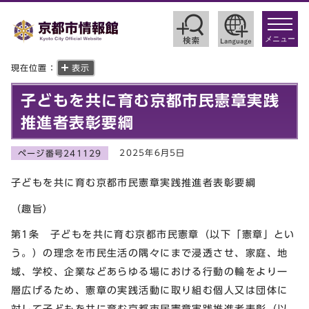
toggle
navigat
メニュー
現在位置：
表示
子どもを共に育む京都市民憲章実践
推進者表彰要綱
2025年6月5日
ページ番号241129
子どもを共に育む京都市民憲章実践推進者表彰要綱
（趣旨）
第1条 子どもを共に育む京都市民憲章（以下「憲章」とい
う。）の理念を市民生活の隅々にまで浸透させ、家庭、地
域、学校、企業などあらゆる場における行動の輪をより一
層広げるため、憲章の実践活動に取り組む個人又は団体に
対して子どもを共に育む京都市民憲章実践推進者表彰（以