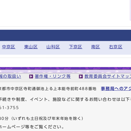
中京区
東山区
山科区
下京区
南区
右京区
報の取扱い
著作権・リンク等
教育委員会サイトマッ
事務局へのア
1 京都市中京区寺町通御池上る上本能寺前町488番地
手続きや制度、イベント、施設などに関するお問い合わせは以下
61-3755
30分
（いずれも土日祝及び年末年始を除く）
ホームページ等をご覧ください。