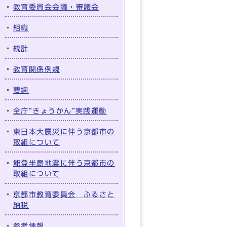
教育委員会会議・審議会
組織
統計
教育関係例規
要綱
全庁“きょうかん”実践運動
東日本大震災に伴う京都市の
取組について
能登半島地震に伴う京都市の
取組について
京都市教育委員会 ふるさと
納税
参考情報