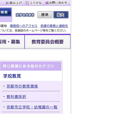
88番地
事務局へのアクセス
各課の業務と連絡先
設については、各施設のホームページ等をご覧ください。
採用・募集
教育委員会概要
同じ階層にある他のカテゴリ
学校教育
京都市の教育環境
教科書採択
京都市立学校・幼稚園の一覧