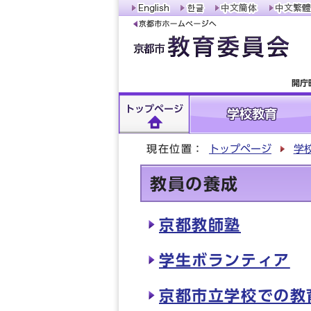
開庁
トップページ
学校教育
現在位置：
トップページ
学
教員の養成
京都教師塾
学生ボランティア
京都市立学校での教