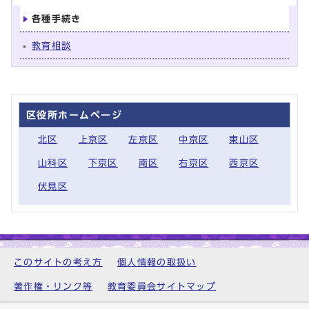
各種手続き
教育相談
区役所ホームページ
北区
上京区
左京区
中京区
東山区
山科区
下京区
南区
右京区
西京区
伏見区
このサイトの考え方
個人情報の取扱い
著作権・リンク等
教育委員会サイトマップ