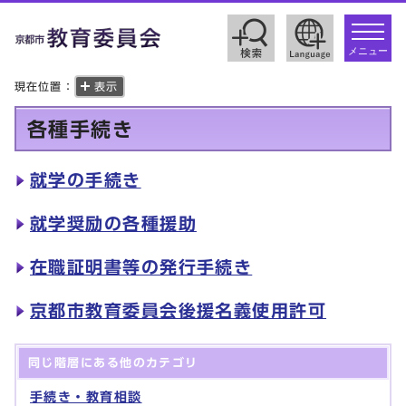
toggle
navigat
メニュー
現在位置：
表示
各種手続き
就学の手続き
就学奨励の各種援助
在職証明書等の発行手続き
京都市教育委員会後援名義使用許可
同じ階層にある他のカテゴリ
手続き・教育相談