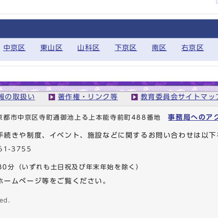
中京区
東山区
山科区
下京区
南区
右京区
報の取扱い
著作権・リンク等
教育委員会サイトマッ
事務局へのア
1 京都市中京区寺町通御池上る上本能寺前町488番地
手続きや制度、イベント、施設などに関するお問い合わせは以下
61-3755
30分
（いずれも土日祝及び年末年始を除く）
ホームページ等をご覧ください。
ed.