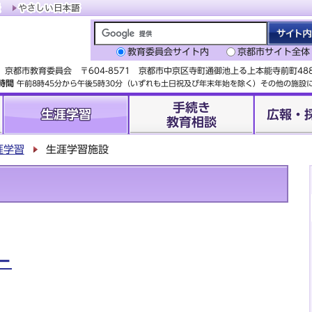
教育委員会サイト内
京都市サイト全体
京都市教育委員会 〒604-8571 京都市中京区寺町通御池上る上本能寺前町4
時間
午前8時45分から午後5時30分（いずれも土日祝及び年末年始を除く）その他の施
手続き
生涯学習
広報・
教育相談
涯学習
生涯学習施設
ー