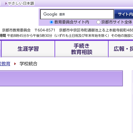
教育委員会サイト内
京都市サイト全体
京都市教育委員会 〒604-8571 京都市中京区寺町通御池上る上本能寺前町4
時間
午前8時45分から午後5時30分（いずれも土日祝及び年末年始を除く）その他の施
手続き
生涯学習
広報・
教育相談
校教育
学校統合