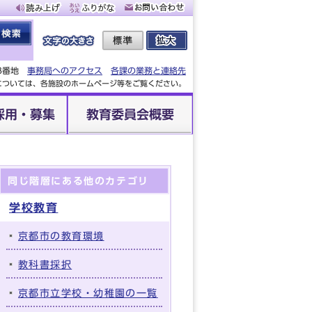
88番地
事務局へのアクセス
各課の業務と連絡先
設については、各施設のホームページ等をご覧ください。
採用・募集
教育委員会概要
同じ階層にある他のカテゴリ
学校教育
京都市の教育環境
教科書採択
京都市立学校・幼稚園の一覧