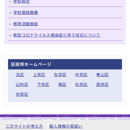
学校統合
学校施設整備
教育活動施設
新型コロナウイルス感染症に伴う対応について
区役所ホームページ
北区
上京区
左京区
中京区
東山区
山科区
下京区
南区
右京区
西京区
伏見区
このサイトの考え方
個人情報の取扱い