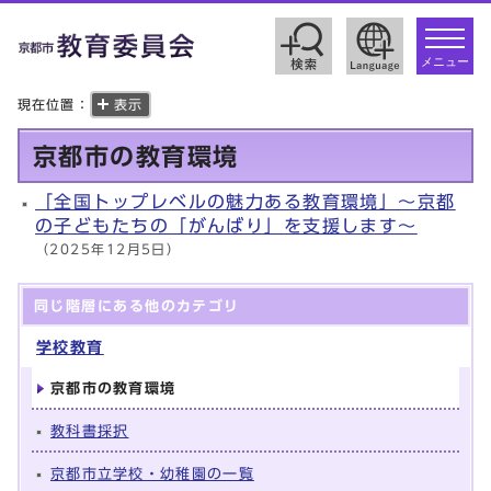
toggle
navigat
メニュー
現在位置：
表示
京都市の教育環境
「全国トップレベルの魅力ある教育環境」～京都
の子どもたちの「がんばり」を支援します～
（2025年12月5日）
同じ階層にある他のカテゴリ
学校教育
京都市の教育環境
教科書採択
京都市立学校・幼稚園の一覧