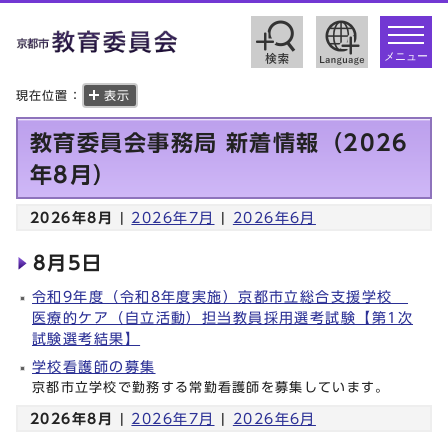
toggle
navigat
メニュー
現在位置：
表示
教育委員会事務局 新着情報（2026
年8月）
2026年8月
|
2026年7月
|
2026年6月
8月5日
令和9年度（令和8年度実施）京都市立総合支援学校
医療的ケア（自立活動）担当教員採用選考試験【第1次
試験選考結果】
学校看護師の募集
京都市立学校で勤務する常勤看護師を募集しています。
2026年8月
|
2026年7月
|
2026年6月