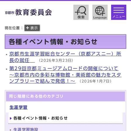
toggle
navigat
メニュー
現在位置：
表示
各種イベント情報・お知らせ
京都市生涯学習総合センター（京都アスニー）所
長の就任
（2026年3月23日）
第29回京都ミュージアムロードの開催について
～京都市内の多彩な博物館・美術館の魅力をスタ
ンプラリーで結んで発信！～
（2026年1月7日）
同じ階層にある他のカテゴリ
生涯学習
各種イベント情報・お知らせ
生涯学習施設