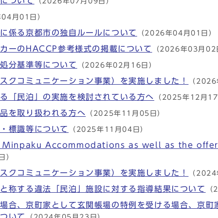
出について
（2026年07月09日）
年04月01日）
）に係る京都市の独自ルールについて
（2026年04月01日）
カーのHACCP参考様式の掲載について
（2026年03月0
益処分基準等について
（2026年02月16日）
リスクコミュニケーション事業）を実施しました！
（202
ゆる「民泊」の実施を検討されている方へ
（2025年12月1
食品を取り扱われる方へ
（2025年11月05日）
業・標識等について
（2025年11月04日）
f Minpaku Accommodations as well as the offe
5日）
リスクコミュニケーション事業）を実施しました！
（202
等と称する違法「民泊」施設に対する指導結果について
（2
る場合、京町家として玄関帳場の特例を受ける場合、京町
について
（2024年05月23日）