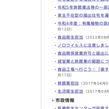
令和5年旅館業法等の一部
家主不在型の届出住宅を
令和4年度：有毒植物の誤
月12日）
食品衛生担当
（2022年08
ノロウイルスに注意しま
食品関係営業許可と届出
貸室業と旅館業の範囲に
食品工場へ行こう！「御
月17日）
旅館業担当
（2017年04月
生活衛生担当
（2017年04
市政情報
医療衛生センターが所管