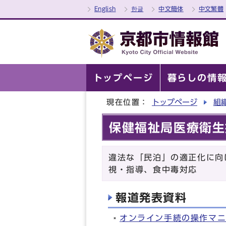
English
한글
中文簡体
中文繁體
トップページ
暮らしの情
現在位置：
トップページ
組
保健福祉局医療衛生
違法な「民泊」の適正化に向
視・指導、食中毒対応
報道発表資料
オンライン手続の操作マ