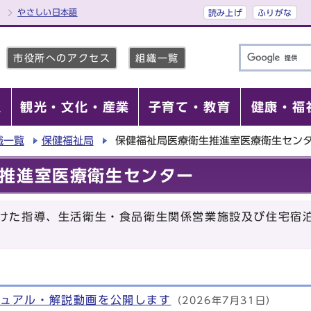
やさしい日本語
読み上げ
ふりがな
市役所へのアクセス
組織一覧
報
観光・文化・産業
子育て・教育
健康・福
織一覧
保健福祉局
保健福祉局医療衛生推進室医療衛生セン
推進室医療衛生センター
けた指導、生活衛生・食品衛生関係営業施設及び住宅宿
ニュアル・解説動画を公開します
（2026年7月31日）