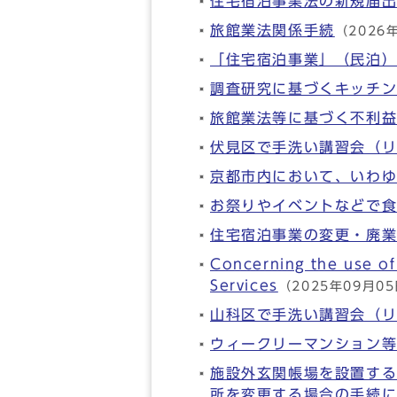
住宅宿泊事業法の新規届
旅館業法関係手続
（2026
「住宅宿泊事業」（民泊
調査研究に基づくキッチン
旅館業法等に基づく不利
伏見区で手洗い講習会（
京都市内において、いわ
お祭りやイベントなどで
住宅宿泊事業の変更・廃
Concerning the use o
Services
（2025年09月0
山科区で手洗い講習会（
ウィークリーマンション
施設外玄関帳場を設置す
所を変更する場合の手続