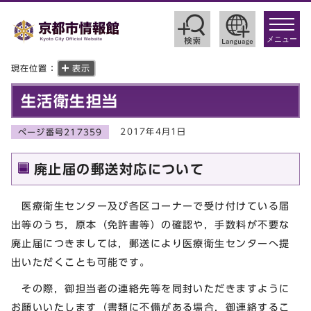
toggle
navigat
メニュー
現在位置：
表示
生活衛生担当
2017年4月1日
ページ番号217359
廃止届の郵送対応について
医療衛生センター及び各区コーナーで受け付けている届
出等のうち，原本（免許書等）の確認や，手数料が不要な
廃止届につきましては，郵送により医療衛生センターへ提
出いただくことも可能です。
その際，御担当者の連絡先等を同封いただきますように
お願いいたします（書類に不備がある場合，御連絡するこ