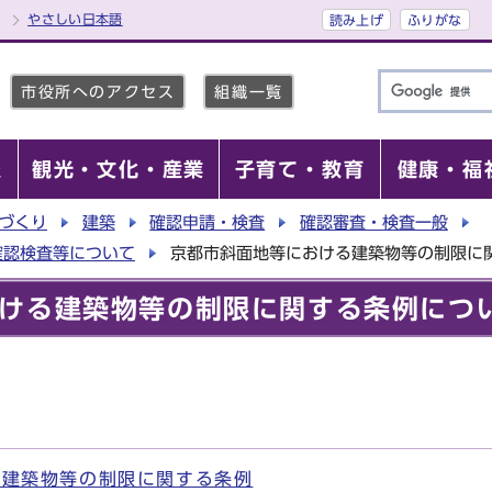
やさしい日本語
読み上げ
ふりがな
市役所へのアクセス
組織一覧
報
観光・文化・産業
子育て・教育
健康・福
づくり
建築
確認申請・検査
確認審査・検査一般
確認検査等について
京都市斜面地等における建築物等の制限に
ける建築物等の制限に関する条例につ
る建築物等の制限に関する条例