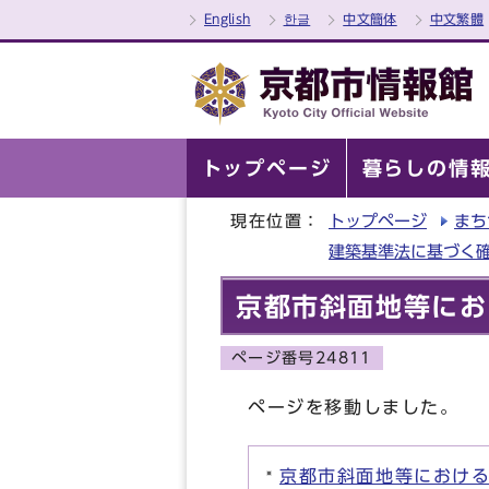
English
한글
中文簡体
中文繁體
トップページ
暮らしの情
現在位置：
トップページ
まち
建築基準法に基づく
京都市斜面地等にお
ページ番号24811
ページを移動しました。
京都市斜面地等におけ