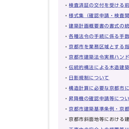
検査済証の交付を受ける
様式集（確認申請・検査
建築計画概要書の書式の
各種法令の手続に係る手
京都市を業務区域とする
京都市建築法令実務ハン
伝統的構法による木造建
日影規制について
構造計算に必要な京都市
昇降機の確認申請等につ
京都市建築基準条例・京
京都市斜面地等における