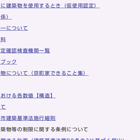
前に建築物を使用するとき（仮使用認定）
関係）
統一について
数料
指定確認検査機関一覧
ドブック
築物について（京町家できること集）
における各数値【構造】
いて
都市建築基準法施行細則
建築物等の制限に関する条例について