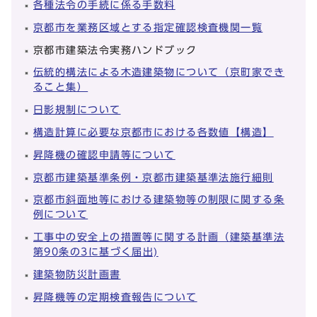
各種法令の手続に係る手数料
京都市を業務区域とする指定確認検査機関一覧
京都市建築法令実務ハンドブック
伝統的構法による木造建築物について（京町家でき
ること集）
日影規制について
構造計算に必要な京都市における各数値【構造】
昇降機の確認申請等について
京都市建築基準条例・京都市建築基準法施行細則
京都市斜面地等における建築物等の制限に関する条
例について
工事中の安全上の措置等に関する計画（建築基準法
第90条の3に基づく届出)
建築物防災計画書
昇降機等の定期検査報告について