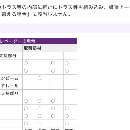
のトラス等の内部に新たにトラス等を組み込み、構造上一
り替える場合」に該当しません。
レベーターの場合
取替部材
な支持部分
○
○
○
○
○
○
シンビーム
○
イドレール
部支持ばり
○
○
○
○
○
○
○
○
○
○
○
○
○
○