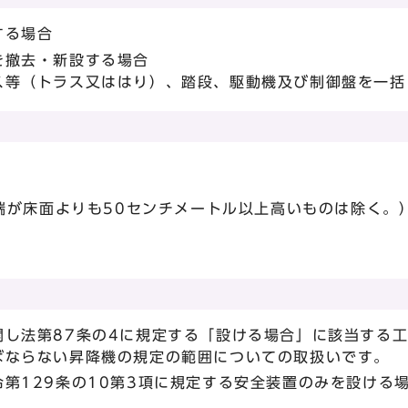
する場合
を撤去・新設する場合
ス等（トラス又ははり）、踏段、駆動機及び制御盤を一括
端が床面よりも50センチメートル以上高いものは除く。
関し法第87条の4に規定する「設ける場合」に該当する
ばならない昇降機の規定の範囲についての取扱いです。
第129条の10第3項に規定する安全装置のみを設ける