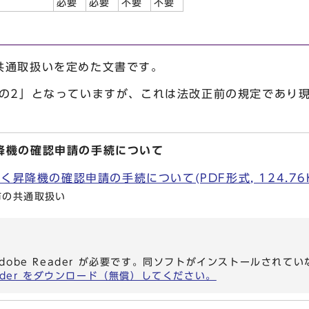
）
必要
必要
不要
不要
共通取扱いを定めた文書です。
条の2」となっていますが、これは法改正前の規定であり現
降機の確認申請の手続について
く昇降機の確認申請の手続について(PDF形式, 124.76K
市の共通取扱い
dobe Reader が必要です。同ソフトがインストールされて
eader をダウンロード（無償）してください。