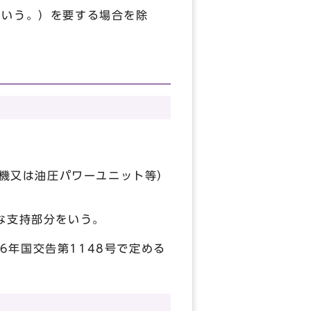
という。）を要する場合を除
機又は油圧パワーユニット等）
な支持部分をいう。
年国交告第1148号で定める