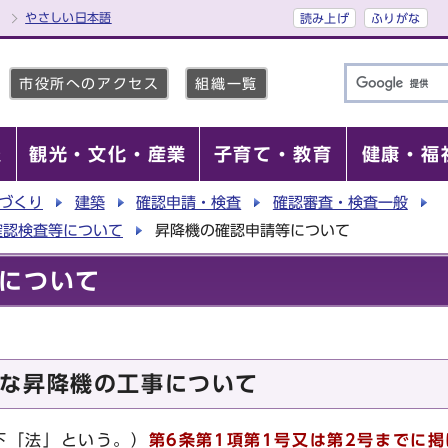
やさしい日本語
読み上げ
ふりがな
市役所へのアクセス
組織一覧
報
観光・文化・産業
子育て・教育
健康・福
づくり
建築
確認申請・検査
確認審査・検査一般
確認検査等について
昇降機の確認申請等について
について
な昇降機の工事について
下「法」という。）
第6条第1項第1号又は第2号までに