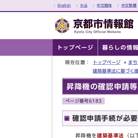
English
한글
中文簡体
中文繁體
トップページ
暮らしの情
現在位置：
トップページ
まち
建築基準法に基づく
昇降機の確認申請等
ページ番号6183
確認申請手続が必要
昇降機を
建築基準法
（以