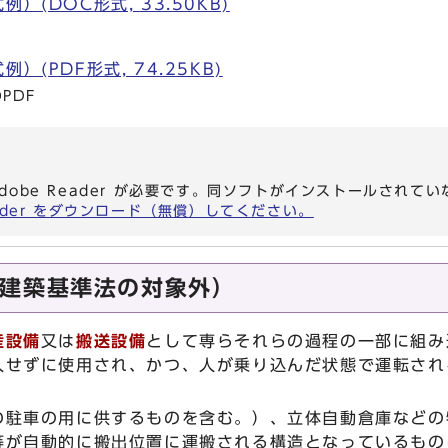
）(DOC形式, 33.50KB)
）(PDF形式, 74.25KB)
PDF
dobe Reader が必要です。同ソフトがインストールされて
eader をダウンロード（無償）してください。
建築基準法の対象外）
産設備
又は
搬送設備
として専らそれらの過程の一部に組み
入せずに使用され、かつ、人が乗り込んだ状態で運転され
の駐車の用に供するものを含む。）、立体自動倉庫などの
等が自動的に搬出位置に運搬される構造となっているもの