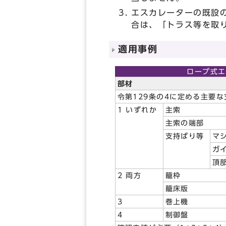
エスカレーターの既設
合は、「トラス等を取
適用事例
ロープ式エ
部材
令第129条の4に定める主要
1 いずれか
主索
主索の端部
支持ばり等
マ
ガ
頂
2 両方
籠枠
籠床版
3
巻上機
4
制御盤