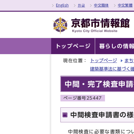
English
한글
中文簡体
中文繁體
トップページ
暮らしの情
現在位置：
トップページ
まち
建築基準法に基づく
中間・完了検査申請
ページ番号25447
中間検査申請書の様
中間検査に必要な書類につ