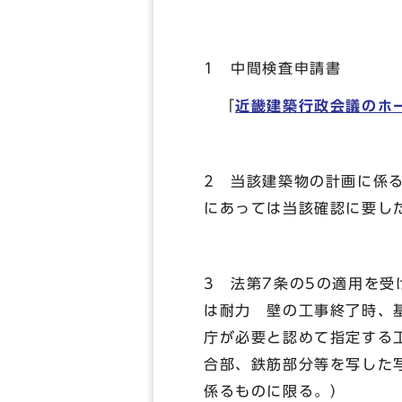
1 中間検査申請書
「
近畿建築行政会議のホ
2 当該建築物の計画に係
にあっては当該確認に要し
3 法第7条の5の適用を
は耐力 壁の工事終了時、
庁が必要と認めて指定する
合部、鉄筋部分等を写した
係るものに限る。）