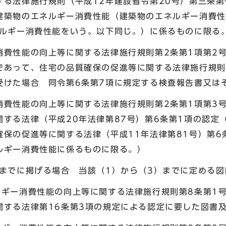
する法律施行規則（平成12年建設省令第20号）第三条
建築物のエネルギー消費性能（建築物のエネルギー消費性
ネルギー消費性能をいう。以下同じ。）に係るものに限る
費性能の向上等に関する法律施行規則第2条第1項第2号
であって、住宅の品質確保の促進等に関する法律施行規則
受けた場合 同令第6条第7項に規定する検査報告書又は
費性能の向上等に関する法律施行規則第2条第1項第3
する法律（平成20年法律第87号）第6条第1項の認定
保の促進等に関する法律（平成11年法律第81号）第6
ルギー消費性能に係るものに限る。）
までに掲げる場合 当該（1）から（3）までに定める図
ー消費性能の向上等に関する法律施行規則第8条第1号
関する法律第16条第3項の規定による認定に要した図書