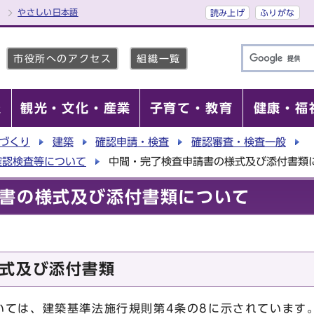
やさしい日本語
読み上げ
ふりがな
市役所へのアクセス
組織一覧
報
観光・文化・産業
子育て・教育
健康・福
づくり
建築
確認申請・検査
確認審査・検査一般
確認検査等について
中間・完了検査申請書の様式及び添付書類
書の様式及び添付書類について
式及び添付書類
いては、建築基準法施行規則第4条の8に示されています