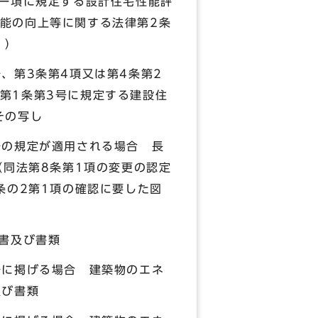
第一項に規定する設計住宅性能評
能の向上等に関する法律第2条
。）
、第3条第4項又は第4条第2
第1条第3号に規定する建設住
その写し
号の規定が適用される場合 長
（同法第8条第1項の変更の認定
条の2第1項の確認に要した図
書及び書類
に掲げる場合 建築物のエネ
及び書類