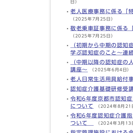
日）
老人医療事務に係る「
（2025年7月25日）
敬老乗車証事務に係る
（2025年7月25日）
（初期から中期の認知
学ぶ認知症のこと～連
（中期以降の認知症の
講座～
（2025年6月4日）
老人日常生活用具給付
認知症介護基礎研修受
令和6年度京都市認知症
について
（2024年8月2
令和6年度認知症介護
ついて
（2024年3月1
指定管理施設における