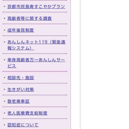
京都市民長寿すこやかプラン
高齢者等に関する調査
成年後見制度
あんしんネット119（緊急通
報システム）
単身高齢者万一あんしんサー
ビス
相談先・施設
生きがい対策
敬老乗車証
老人医療費支給制度
認知症について