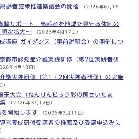
市高齢者施策推進協議会の開催
（2026年6月16
×高齢サポート 高齢者を地域で見守る体制の
て順次拡大～
（2026年4月17日）
成講座 ガイダンス（事前説明会）の開催につ
度京都市認知症介護実践研修（第2回実践者研
026年4月13日）
介護実践研修（第1・2回実践者研修）の実施
8日）
祭埼玉大会（ねんりんピック彩の国さいたま
募集
（2026年3月12日）
信を開始します
（2026年3月11日）
指導者養成研修受講者の推薦及び受講申込みに
日）