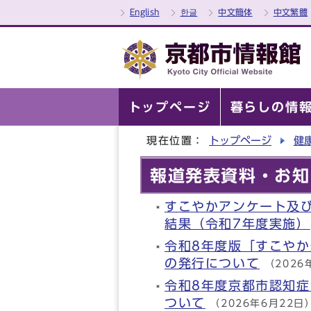
English
한글
中文簡体
中文繁體
トップページ
暮らしの情
現在位置：
トップページ
健
報道発表資料・お知
すこやかアンケート及
結果（令和7年度実施）
令和8年度版「すこやか
の発行について
（2026
令和8年度京都市認知
ついて
（2026年6月22日