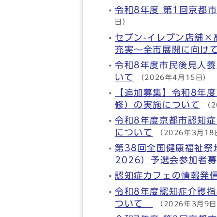
令和8年度 第1回京都
日）
セブン-イレブン店舗
充実～全市展開に向け
令和8年度市民後見人養
いて
（2026年4月15日）
【追加募集】令和8年
修）の実施について
（2
令和8年度京都市認知症
について
（2026年3月1
第38回全国健康福祉
2026）予選会参加者
認知症カフェの情報発
令和8年度認知症介護
ついて
（2026年3月9