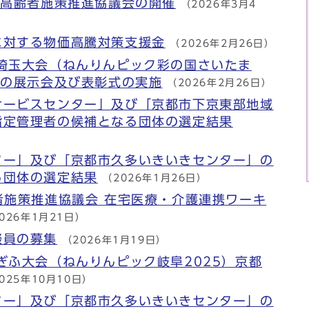
市高齢者施策推進協議会の開催
（2026年3月4
に対する物価高騰対策支援金
（2026年2月26日）
祭埼玉大会（ねんりんピック彩の国さいたま
品の展示会及び表彰式の実施
（2026年2月26日）
サービスセンター」及び「京都市下京東部地域
指定管理者の候補となる団体の選定結果
ター」及び「京都市久多いきいきセンター」の
る団体の選定結果
（2026年1月26日）
者施策推進協議会 在宅医療・介護連携ワーキ
026年1月21日）
談員の募集
（2026年1月19日）
ぎふ大会（ねんりんピック岐阜2025）京都
025年10月10日）
ター」及び「京都市久多いきいきセンター」の