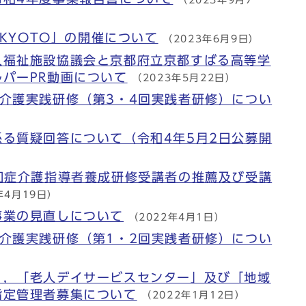
（2023年9月7
アKYOTO」の開催について
（2023年6月9日）
人福祉施設協議会と京都府立京都すばる高等学
パーPR動画について
（2023年5月22日）
介護実践研修（第3・4回実践者研修）につい
る質疑回答について（令和4年5月2日公募開
）
知症介護指導者養成研修受講者の推薦及び受講
年4月19日）
事業の見直しについて
（2022年4月1日）
介護実践研修（第1・2回実践者研修）につい
」，「老人デイサービスセンター」及び「地域
指定管理者募集について
（2022年1月12日）