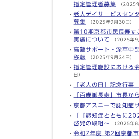
指定管理者募集
（2025
老人デイサービスセン
募集
（2025年9月30日）
第10期京都市民長寿
実施について
（2025年
高齢サポート・深草中
移転
（2025年9月24日）
指定管理施設における
日）
「老人の日」記念行事 
「百歳御長寿」市長か
京都アスニーで認知症
「『認知症とともに20
啓発の取組～
（2025年
令和7年度 第2回京都