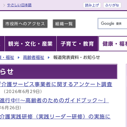
やさしい日本語
読み上げ
ふりがな
市役所へのアクセス
組織一覧
報
観光・文化・産業
子育て・教育
健康・福
康・福祉
高齢者福祉
報道発表資料・お知らせ
らせ
び介護サービス事業者に関するアンケート調査
（2026年6月29日）
進行中!!～高齢者のためのガイドブック～」
年6月26日）
症介護実践研修（実践リーダー研修）の実施に
）