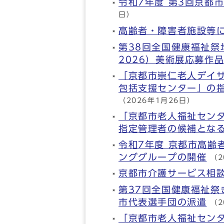
令和7年度 第3回京都
日）
高齢者・障害者施設等
第38回全国健康福祉
2026）美術展応募作
「京都市崇仁老人デイ
包括支援センター」の
（2026年1月26日）
「京都市老人福祉セン
指定管理者の候補とな
令和7年度 京都市高齢
ンググループの開催
（2
京都市介護サービス相
第37回全国健康福祉祭
市代表選手団の派遣
（2
「京都市老人福祉セン