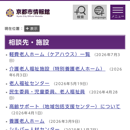
toggle
navigat
メニュー
現在位置：
表示
相談先・施設
軽費老人ホーム（ケアハウス）一覧
（2026年7月3
日）
介護老人福祉施設（特別養護老人ホーム）
（2026
年6月3日）
老人福祉センター
（2026年5月19日）
民生委員・児童委員、老人福祉員
（2026年4月28
日）
高齢サポート（地域包括支援センター）について
（2026年4月1日）
養護老人ホーム
（2026年3月9日）
シルバー人材センター
（2025年11月7日）