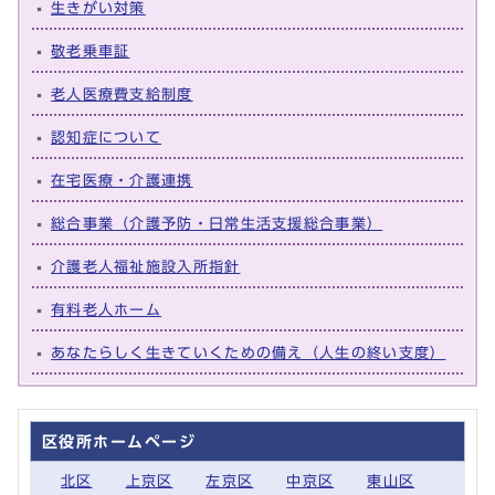
生きがい対策
敬老乗車証
老人医療費支給制度
認知症について
在宅医療・介護連携
総合事業（介護予防・日常生活支援総合事業）
介護老人福祉施設入所指針
有料老人ホーム
あなたらしく生きていくための備え（人生の終い支度）
区役所ホームページ
北区
上京区
左京区
中京区
東山区