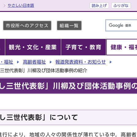
やさしい日本語
読み上げ
ふりがな
市役所へのアクセス
組織一覧
報
観光・文化・産業
子育て・教育
健康・福
・福祉
高齢者福祉
報道発表資料・お知らせ
し三世代表彰」川柳及び団体活動事例の紹介
良し三世代表彰」川柳及び団体活動事例
良し三世代表彰」について
行により，地域の人々の関係性が薄れている中，高齢者