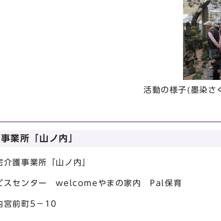
活動の様子(墨染さ
護事業所「山ノ内」
宅介護事業所「山ノ内」
ター welcomeやまの家内 Pal保育
宮前町5－10