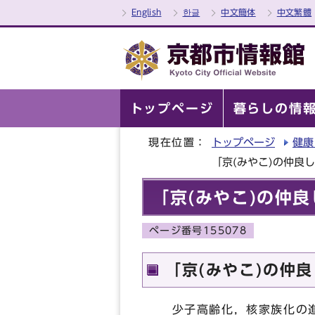
English
한글
中文簡体
中文繁體
トップページ
暮らしの情
現在位置：
トップページ
健康
「京(みやこ)の仲良
「京(みやこ)の仲
ページ番号155078
「京(みやこ)の仲
少子高齢化，核家族化の進