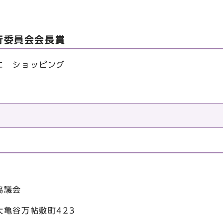
行委員会会長賞
に ショッピング
協議会
亀谷万帖敷町423