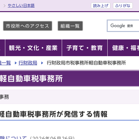
やさしい日本語
読み上げ
ふりがな
市役所へのアクセス
組織一覧
報
観光・文化・産業
子育て・教育
健康・福
織一覧
行財政局
行財政局市税事務所軽自動車税事務所
軽自動車税事務所
事務
軽自動車税事務所が発信する情報
免除について
（2026年06月26日）