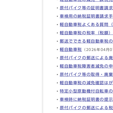
原付バイク等の証明書請
車検用の納税証明書請求
軽自動車税よくある質問（
軽自動車税の税率（税額
郵送でできる軽自動車税
軽自動車税
（2026年04月
原付バイクの郵送による
軽自動車税障害者減免の
原付バイク等の取得・廃
軽自動車税の減免確認は
特定小型原動機付自転車
車検時に納税証明書の提
原付バイクの郵送による