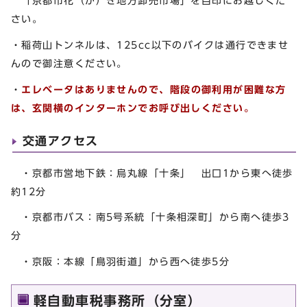
「京都市花（か）き地方卸売市場」を目印にお越しくだ
さい。
・稲荷山トンネルは、125cc以下のバイクは通行できませ
んので御注意ください。
・
エレベータはありませんので、
階段の御利用が困難な方
は、玄関横のインターホンでお呼び出しください。
交通アクセス
・京都市営地下鉄：烏丸線「十条」 出口1から東へ徒歩
約12分
・京都市バス：南5号系統「十条相深町」から南へ徒歩3
分
・京阪：本線「鳥羽街道」から西へ徒歩5分
軽自動車税事務所（分室）