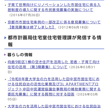
子育て世帯向けにリノベーションした市営住宅に係る入
居制度の導入に関する市民意見募集の実施について
（2016年07月26日）
京都市市営住宅条例の一部改正に係る意見募集について
【意見募集は終了しました】
（2012年06月18日）
都市計画局住宅室住宅管理課が発信する情
報
暮らしの情報
向島9街区1棟の空き住戸を活用した 若者・子育て向け
住宅の活用 （第3期募集）について
（2026年03月31
日）
「令和8年度大学生の力を活用した田中宮市営住宅にお
ける住民自治の活性化業務及び3L APARTMENTプロ
ジェクト＠田中宮運営協議会事務局の補助業務に関する
委託先募集」に関する質問に対する回答
（2026年03月
05日）
大学生の力を活用した田中宮市営住宅における住民自治