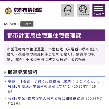
toggle
navigat
メニュー
現在位置：
表示
都市計画局住宅室住宅管理課
市営住宅等の管理運営、市営住宅の入居者の移転(建て
替え・改善等の実施に伴うものを除く)、家賃等の収
納、滞納・不法占有等に対する指導・法的措置
報道発表資料
京都市「若者・子育て応援住宅（愛称：こと×こと）」
令和8年度活用事業者の決定について
（2026年7月28
日）
令和8年6月市営住宅入居者公募公開抽選結果
（2026年7
月23日）