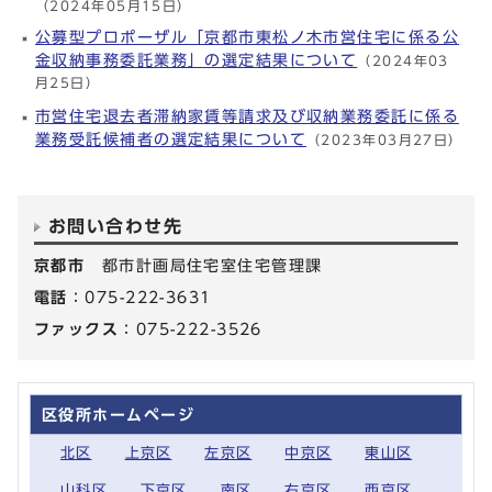
（2024年05月15日）
公募型プロポーザル「京都市東松ノ木市営住宅に係る公
金収納事務委託業務」の選定結果について
（2024年03
月25日）
市営住宅退去者滞納家賃等請求及び収納業務委託に係る
業務受託候補者の選定結果について
（2023年03月27日）
お問い合わせ先
京都市
都市計画局住宅室住宅管理課
電話
：075-222-3631
ファックス
：075-222-3526
区役所ホームページ
北区
上京区
左京区
中京区
東山区
山科区
下京区
南区
右京区
西京区