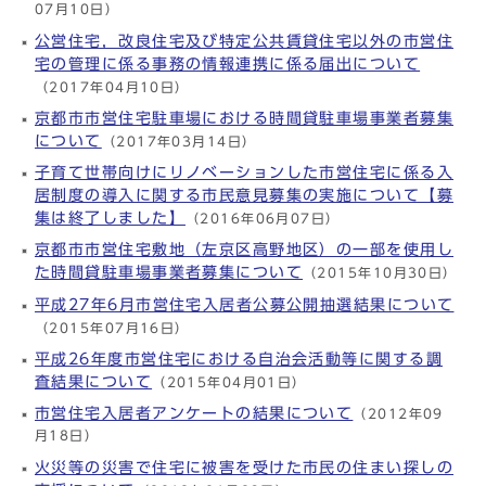
07月10日）
公営住宅，改良住宅及び特定公共賃貸住宅以外の市営住
宅の管理に係る事務の情報連携に係る届出について
（2017年04月10日）
京都市市営住宅駐車場における時間貸駐車場事業者募集
について
（2017年03月14日）
子育て世帯向けにリノベーションした市営住宅に係る入
居制度の導入に関する市民意見募集の実施について【募
集は終了しました】
（2016年06月07日）
京都市市営住宅敷地（左京区高野地区）の一部を使用し
た時間貸駐車場事業者募集について
（2015年10月30日）
平成27年6月市営住宅入居者公募公開抽選結果について
（2015年07月16日）
平成26年度市営住宅における自治会活動等に関する調
査結果について
（2015年04月01日）
市営住宅入居者アンケートの結果について
（2012年09
月18日）
火災等の災害で住宅に被害を受けた市民の住まい探しの