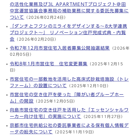
の活性化業務及び3L APARTMENTプロジェクト＠田
中宮運営協議会事務局の補助業務に関する委託先募集に
ついて
（2026年02月24日）
「ダンチとフクシのミライをデザインする～8大学連携
プロジェクト～」 リノベーション住戸完成式典・内覧
会
（2026年02月20日）
令和7年12月市営住宅入居者募集公開抽選結果
（2026年
02月05日）
令和8年1月市営住宅 住宅変更募集
（2025年12月15
日）
市営住宅の一部敷地を活用した高床式砂栽培施設（トレ
ファーム）の設置について
（2025年12月10日）
市営住宅の空き住戸を使った「障がい者グループホー
ム」の開設
（2025年12月05日）
向島市営住宅の空き住戸を活用した「エッセンシャルワ
ーカー向け住宅」の実施について
（2025年11月27日）
京都市住宅供給公社の委託事業者による保有個人情報デ
ータの紛失について
（2025年11月19日）