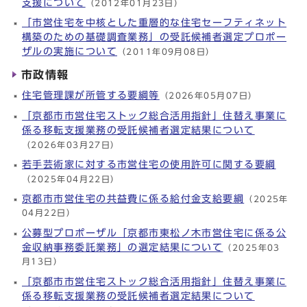
支援について
（2012年01月23日）
「市営住宅を中核とした重層的な住宅セーフティネット
構築のための基礎調査業務」の受託候補者選定プロポー
ザルの実施について
（2011年09月08日）
市政情報
住宅管理課が所管する要綱等
（2026年05月07日）
「京都市市営住宅ストック総合活用指針」住替え事業に
係る移転支援業務の受託候補者選定結果について
（2026年03月27日）
若手芸術家に対する市営住宅の使用許可に関する要綱
（2025年04月22日）
京都市市営住宅の共益費に係る給付金支給要綱
（2025年
04月22日）
公募型プロポーザル「京都市東松ノ木市営住宅に係る公
金収納事務委託業務」の選定結果について
（2025年03
月13日）
「京都市市営住宅ストック総合活用指針」住替え事業に
係る移転支援業務の受託候補者選定結果について