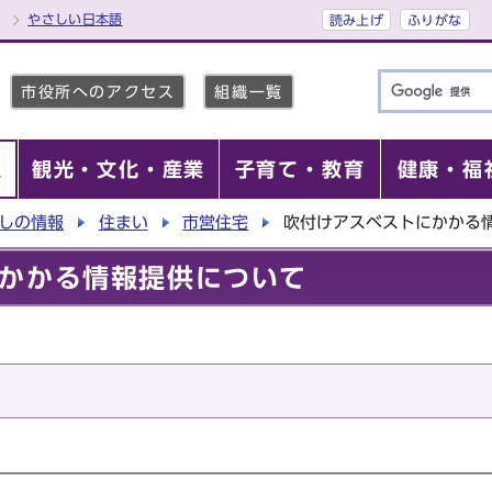
やさしい日本語
読み上げ
ふりがな
市役所へのアクセス
組織一覧
報
観光・文化・産業
子育て・教育
健康・福
しの情報
住まい
市営住宅
吹付けアスベストにかかる
かかる情報提供について