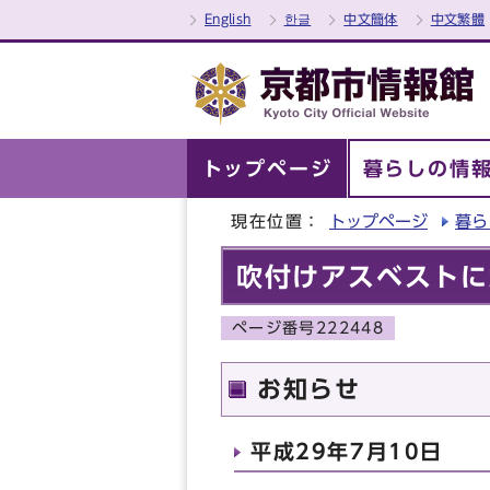
English
한글
中文簡体
中文繁體
トップページ
暮らしの情
現在位置：
トップページ
暮ら
吹付けアスベストに
ページ番号222448
お知らせ
平成29年7月10日