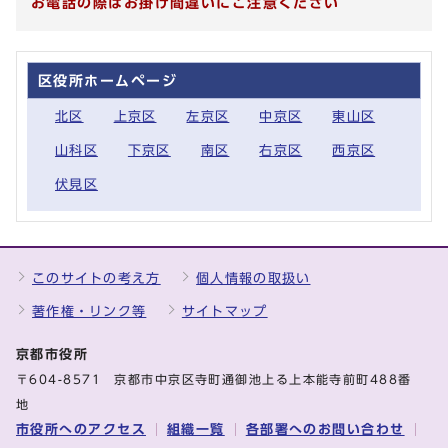
お電話の際はお掛け間違いにご注意ください
区役所ホームページ
北区
上京区
左京区
中京区
東山区
山科区
下京区
南区
右京区
西京区
伏見区
このサイトの考え方
個人情報の取扱い
著作権・リンク等
サイトマップ
京都市役所
〒604-8571 京都市中京区寺町通御池上る上本能寺前町488番
地
市役所へのアクセス
組織一覧
各部署へのお問い合わせ