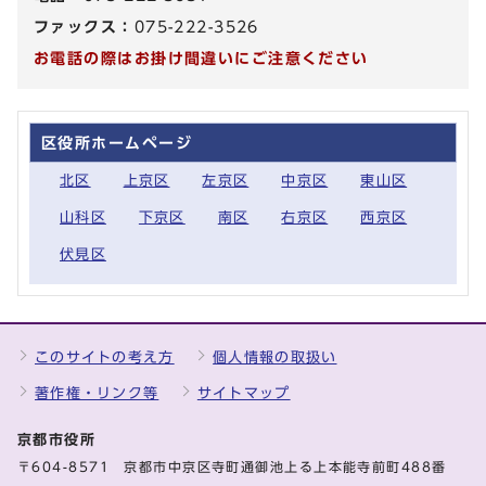
ファックス：
075-222-3526
お電話の際はお掛け間違いにご注意ください
区役所ホームページ
北区
上京区
左京区
中京区
東山区
山科区
下京区
南区
右京区
西京区
伏見区
このサイトの考え方
個人情報の取扱い
著作権・リンク等
サイトマップ
京都市役所
〒604-8571 京都市中京区寺町通御池上る上本能寺前町488番