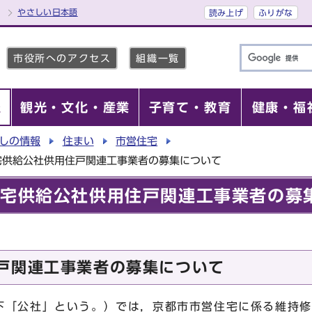
やさしい日本語
読み上げ
ふりがな
市役所へのアクセス
組織一覧
報
観光・文化・産業
子育て・教育
健康・福
しの情報
住まい
市営住宅
宅供給公社供用住戸関連工事業者の募集について
住宅供給公社供用住戸関連工事業者の募
戸関連工事業者の募集について
「公社」という。）では，京都市市営住宅に係る維持修