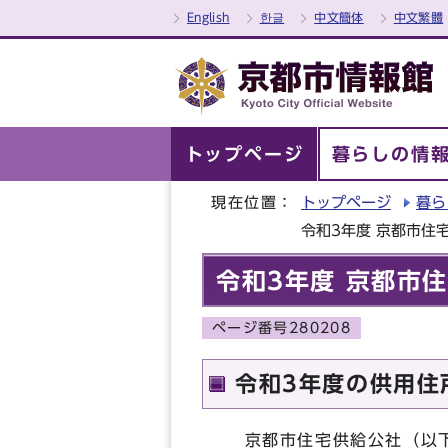
English
한글
中文簡体
中文繁體
トップページ
暮らしの情
現在位置：
トップページ
暮ら
令和3年度 京都市住
令和3年度 京都市
ページ番号280208
令和3年度の供用住
京都市住宅供給公社（以下