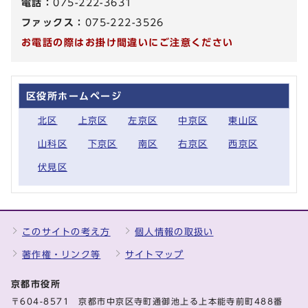
電話：
075-222-3631
ファックス：
075-222-3526
お電話の際はお掛け間違いにご注意ください
区役所ホームページ
北区
上京区
左京区
中京区
東山区
山科区
下京区
南区
右京区
西京区
伏見区
このサイトの考え方
個人情報の取扱い
著作権・リンク等
サイトマップ
京都市役所
〒604-8571 京都市中京区寺町通御池上る上本能寺前町488番