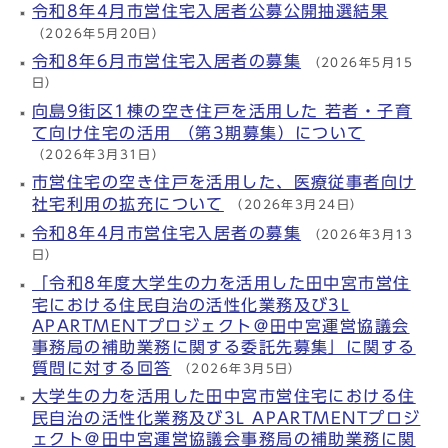
令和8年4月市営住宅入居者公募公開抽選結果
（2026年5月20日）
令和8年6月市営住宅入居者の募集
（2026年5月15
日）
向島9街区1棟の空き住戸を活用した 若者・子育
て向け住宅の活用 （第3期募集）について
（2026年3月31日）
市営住宅の空き住戸を活用した、医療従事者向け
社宅利用の拡充について
（2026年3月24日）
令和8年4月市営住宅入居者の募集
（2026年3月13
日）
「令和8年度大学生の力を活用した田中宮市営住
宅における住民自治の活性化業務及び3L
APARTMENTプロジェクト＠田中宮運営協議会
事務局の補助業務に関する委託先募集」に関する
質問に対する回答
（2026年3月5日）
大学生の力を活用した田中宮市営住宅における住
民自治の活性化業務及び3L APARTMENTプロジ
ェクト＠田中宮運営協議会事務局の補助業務に関