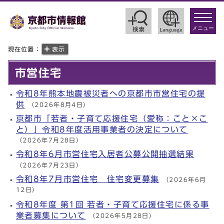
toggle
navigat
メニュー
現在位置：
表示
市営住宅
令和8年熊本地震被災者への京都市市営住宅の提
供
（2026年8月4日）
京都市「若者・子育て応援住宅（愛称：こと×こ
と）」令和8年度活用事業者の決定について
（2026年7月28日）
令和8年6月市営住宅入居者公募公開抽選結果
（2026年7月23日）
令和8年7月市営住宅 住宅変更募集
（2026年6月
12日）
令和8年度 第1回 若者・子育て応援住宅に係る事
業者募集について
（2026年5月28日）