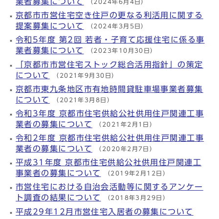
業者募集について
（2024年6月4日）
京都市市営住宅空き住戸の更なる利活用に関する
提案募集について
（2024年3月5日）
令和5年度 第2回 若者・子育て応援住宅に係る事
業者募集について
（2023年10月30日）
「京都市市営住宅ストック総合活用指針」の策定
について
（2021年9月30日）
京都市東九条地区市有地時間貸駐車場事業者募集
について
（2021年3月8日）
令和3年度 京都市住宅供給公社供用住戸関連工事
業者の募集について
（2021年2月1日）
令和2年度 京都市住宅供給公社供用住戸関連工事
業者の募集について
（2020年2月7日）
平成31年度 京都市住宅供給公社供用住戸関連工
事業者の募集について
（2019年2月12日）
市営住宅における自治会活動等に関するアンケー
ト調査の結果について
（2018年3月29日）
平成29年12月市営住宅入居者の募集について