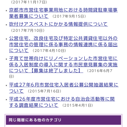
（2017年11月17日）
京都市市営住宅事業用地における時間貸駐車場事
業者募集について
（2017年9月15日）
吹付けアスベストにかかる情報提供について
（2017年7月10日）
公営住宅，改良住宅及び特定公共賃貸住宅以外の
市営住宅の管理に係る事務の情報連携に係る届出
について
（2017年4月10日）
子育て世帯向けにリノベーションした市営住宅に
係る入居制度の導入に関する市民意見募集の実施
について【募集は終了しました】
（2016年6月7
日）
平成27年6月市営住宅入居者公募公開抽選結果に
ついて
（2015年7月16日）
平成26年度市営住宅における自治会活動等に関
する調査結果について
（2015年4月1日）
同じ階層にある他のカテゴリ