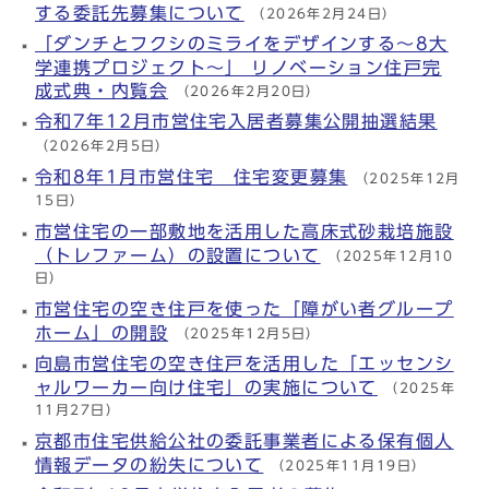
する委託先募集について
（2026年2月24日）
「ダンチとフクシのミライをデザインする～8大
学連携プロジェクト～」 リノベーション住戸完
成式典・内覧会
（2026年2月20日）
令和7年12月市営住宅入居者募集公開抽選結果
（2026年2月5日）
令和8年1月市営住宅 住宅変更募集
（2025年12月
15日）
市営住宅の一部敷地を活用した高床式砂栽培施設
（トレファーム）の設置について
（2025年12月10
日）
市営住宅の空き住戸を使った「障がい者グループ
ホーム」の開設
（2025年12月5日）
向島市営住宅の空き住戸を活用した「エッセンシ
ャルワーカー向け住宅」の実施について
（2025年
11月27日）
京都市住宅供給公社の委託事業者による保有個人
情報データの紛失について
（2025年11月19日）