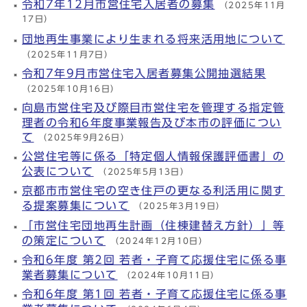
令和7年12月市営住宅入居者の募集
（2025年11月
17日）
団地再生事業により生まれる将来活用地について
（2025年11月7日）
令和7年9月市営住宅入居者募集公開抽選結果
（2025年10月16日）
向島市営住宅及び際目市営住宅を管理する指定管
理者の令和6年度事業報告及び本市の評価につい
て
（2025年9月26日）
公営住宅等に係る「特定個人情報保護評価書」の
公表について
（2025年5月13日）
京都市市営住宅の空き住戸の更なる利活用に関す
る提案募集について
（2025年3月19日）
「市営住宅団地再生計画（住棟建替え方針）」等
の策定について
（2024年12月10日）
令和6年度 第2回 若者・子育て応援住宅に係る事
業者募集について
（2024年10月11日）
令和6年度 第1回 若者・子育て応援住宅に係る事