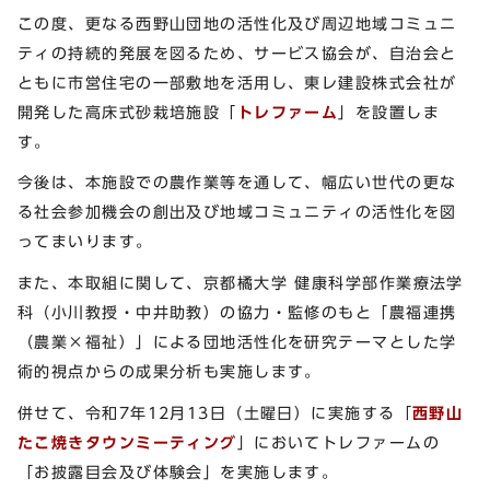
この度、更なる西野山団地の活性化及び周辺地域コミュニ
ティの持続的発展を図るため、サービス協会が、自治会と
ともに市営住宅の一部敷地を活用し、東レ建設株式会社が
開発した高床式砂栽培施設「
トレファーム
」を設置しま
す。
今後は、本施設での農作業等を通して、幅広い世代の更な
る社会参加機会の創出及び地域コミュニティの活性化を図
ってまいります。
また、本取組に関して、京都橘大学 健康科学部作業療法学
科（小川教授・中井助教）の協力・監修のもと「農福連携
（農業×福祉）」による団地活性化を研究テーマとした学
術的視点からの成果分析も実施します。
併せて、令和7年12月13日（土曜日）に実施する「
西野山
たこ焼きタウンミーティング
」においてトレファームの
「お披露目会及び体験会」を実施します。