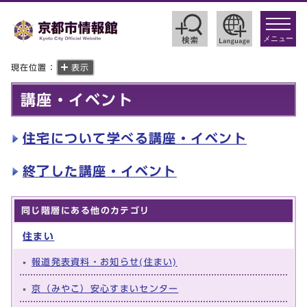
toggle
navigat
メニュー
現在位置：
表示
講座・イベント
住宅について学べる講座・イベント
終了した講座・イベント
同じ階層にある他のカテゴリ
住まい
報道発表資料・お知らせ(住まい)
京（みやこ）安心すまいセンター