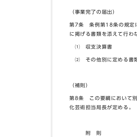
（事業完了の届出）
第7条 条例第18条の規
に掲げる書類を添えて行わ
⑴ 収支決算書
⑵ その他別に定める
（補則）
第8条 この要綱において
化芸術担当局長が定める。
附 則