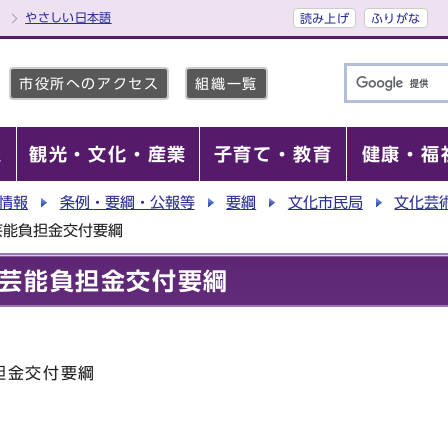
やさしい日本語
読み上げ
ふりがな
市役所へのアクセス
組織一覧
報
観光・文化・産業
子育て・教育
健康・福
情報
条例・要綱・公報等
要綱
文化市民局
文化芸
芸能負担金交付要綱
芸能負担金交付要綱
担金交付要綱