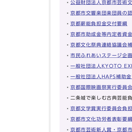
公益財団法人京都市芸術
京都市交響楽団楽団員の
京都薪能負担金交付要綱
京都市助成金等内定者資
京都文化祭典連絡協議会
市民ふれあいステージ企
一般社団法人KYOTO EX
一般社団法人HAPS補助
京都国際映画祭実行委員
二条城で楽しむ古典芸能
京都文学賞実行委員会負
京都市文化功労者表彰要
京都市芸術新人賞・京都