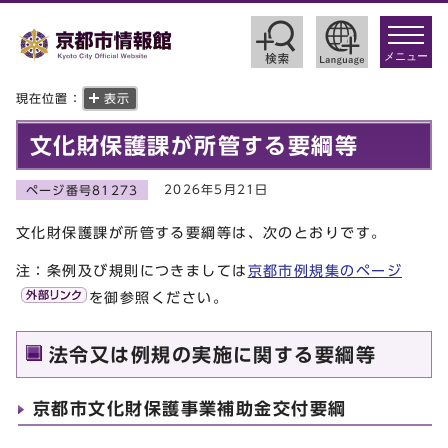
toggle
navigat
メニュー
現在位置：
表示
文化財保護課が所管する要綱等
2026年5月21日
ページ番号81273
文化財保護課が所管する要綱等は、次のとおりです。
注：条例及び規則につきましては
京都市例規集のページ
を御参照ください。
法令又は例規の実施に関する要綱等
京都市文化財保護事業補助金交付要綱