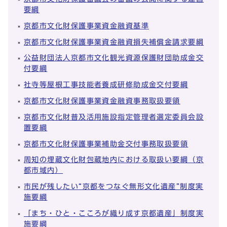
要綱
京都市文化財保護事業資金融資基準
京都市文化財保護事業資金融資損失補償金請求要綱
公益財団法人京都市文化観光資源保護財団助成金交
付要綱
社寺等屋根工事技能者養成研修助成金交付要綱
京都市文化財保護事業資金融資事務取扱要領
京都市文化財普及活用施設指定管理者選定委員会設
置要綱
京都市文化財保護事業補助金交付事務取扱要領
周知の埋蔵文化財包蔵地内における取扱い要綱（京
都市域内）
市民が残したい“京都をつなぐ無形文化遺産”制度実
施要綱
「まち・ひと・こころが織り成す京都遺産」制度実
施要綱